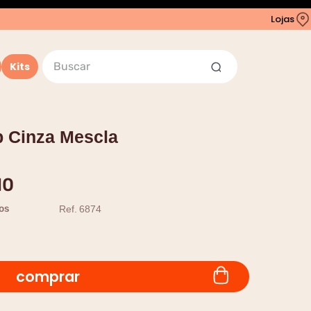
Lojas
Buscar
Kits
p Cinza Mescla
10
os
Ref.
6874
comprar