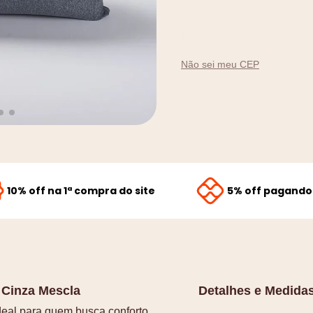
9
º
amamentação
10
º
rolo nó
Não sei meu CEP
10% off na 1ª compra do site
5% off pagando 
 Cinza Mescla
Detalhes e Medida
l para quem busca conforto,