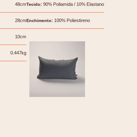
48cm
90% Poliamida / 10% Elastano
Tecido
:
28cm
100% Poliestireno
Enchimento
:
10cm
0.447kg