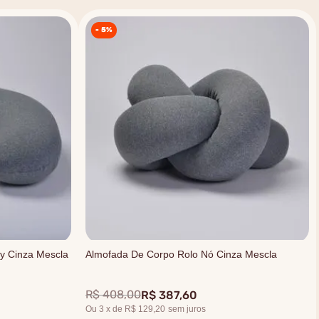
-
5%
y Cinza Mescla
Almofada De Corpo Rolo Nó Cinza Mescla
R$
408
,
00
R$
387
,
60
Ou
3
x
de
R$ 129,20
sem juros