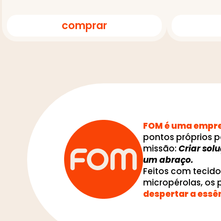
comprar
FOM é uma empres
pontos próprios p
missão:
Criar sol
um abraço.
Feitos com tecid
micropérolas, os
despertar a essê