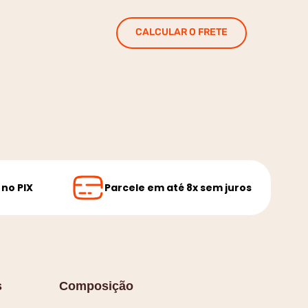
CALCULAR O FRETE
no PIX
Parcele em até 8x sem juros
s
Composição