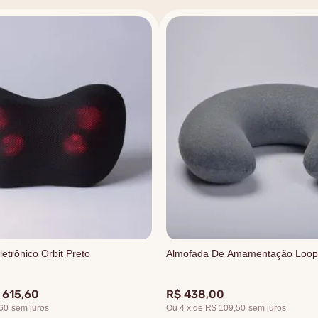
etrônico Orbit Preto
Almofada De Amamentação Loop
615
,
60
R$
438
,
00
60
sem juros
Ou
4
x
de
R$ 109,50
sem juros