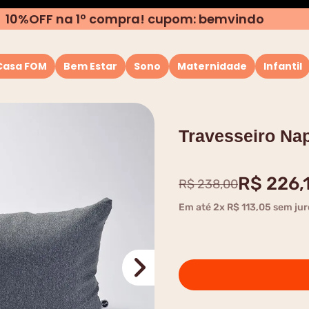
10%OFF na 1º compra! cupom: bemvindo
Casa FOM
Bem Estar
Sono
Maternidade
Infantil
TERMOS MAIS BUSCADOS
1
º
almofada
Travesseiro Na
2
º
rolo
3
º
puffs
R$
226
,
R$
238
,
00
4
º
travesseiro
Em até
2
x
R$
113
,
05
sem jur
5
º
capa
6
º
almofada pescoço
7
º
encosto
8
º
almofada apoio