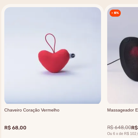
-
5%
Chaveiro Coração Vermelho
Massageador El
R$
648
,
00
R$
68
,
00
R$
Ou
6
x
de
R$ 102,