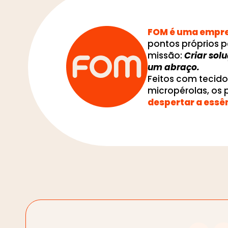
FOM é uma empres
pontos próprios p
missão:
Criar sol
um abraço.
Feitos com tecid
micropérolas, os
despertar a essê