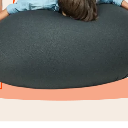
9
º
flex
10
º
rolo nó