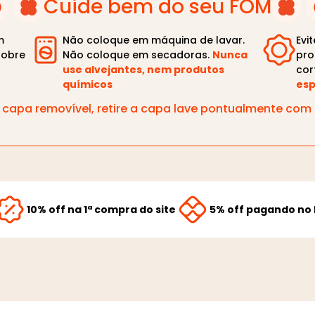
Cuide bem do seu FOM
m
Não coloque em máquina de lavar.
Evi
sobre
Não coloque em secadoras.
Nunca
pro
use alvejantes, nem produtos
cor
químicos
esp
capa removível, retire a capa lave pontualmente co
10% off na 1ª compra do site
5% off pagando no 