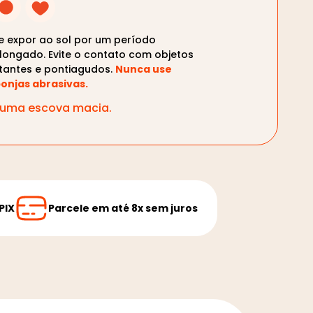
te expor ao sol por um período
longado. Evite o contato com objetos
tantes e pontiagudos.
Nunca use
onjas abrasivas.
m uma escova macia.
PIX
Parcele em até 8x sem juros