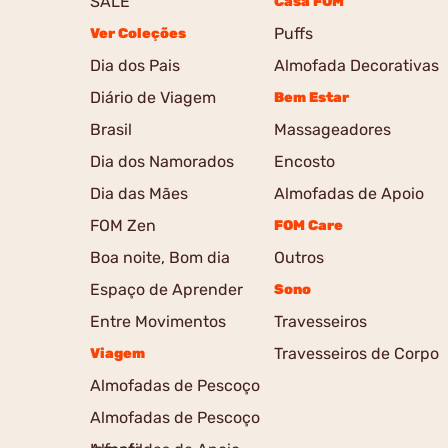
SALE
Casa FOM
Puffs
Ver Coleções
Dia dos Pais
Almofada Decorativas
Diário de Viagem
Bem Estar
Brasil
Massageadores
Dia dos Namorados
Encosto
Dia das Mães
Almofadas de Apoio
FOM Zen
FOM Care
Boa noite, Bom dia
Outros
Espaço de Aprender
Sono
Entre Movimentos
Travesseiros
Travesseiros de Corpo
Viagem
Almofadas de Pescoço
Almofadas de Pescoço