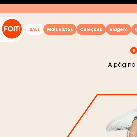
SALE
Mais vistos
Coleções
Viagem
o
A página 