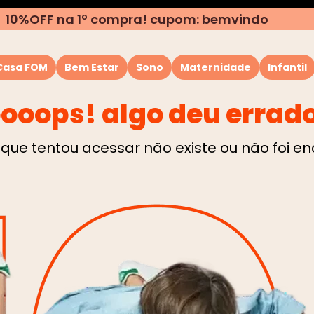
10%OFF na 1º compra! cupom: bemvindo
Casa FOM
Bem Estar
Sono
Maternidade
Infantil
ooops! algo deu errad
TERMOS MAIS BUSCADOS
1
º
almofada
que tentou acessar não existe ou não foi e
2
º
rolo
3
º
puffs
4
º
travesseiro
5
º
capa
6
º
almofada pescoço
7
º
encosto
8
º
amamentação