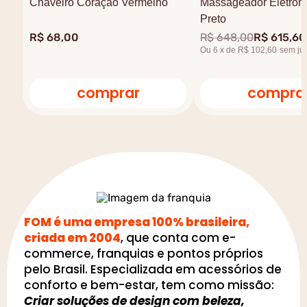
Chaveiro Coração Vermelho
Massageador Eletrôni
Preto
R$
68
,
00
R$
648
,
00
R$
615
,
60
Ou
6
x
de
R$ 102,60
sem ju
comprar
compra
FOM é uma empresa 100% brasileira,
criada em 2004
, que conta com e-
commerce, franquias e pontos próprios
pelo Brasil. Especializada em acessórios de
conforto e bem-estar, tem como missão:
Criar soluções de design com beleza,