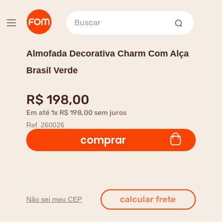
Buscar
Almofada Decorativa Charm Com Alça
Brasil Verde
R$
198
,
00
Em até
1
x
R$
198
,
00
sem juros
Ref.
260026
comprar
Não sei meu CEP