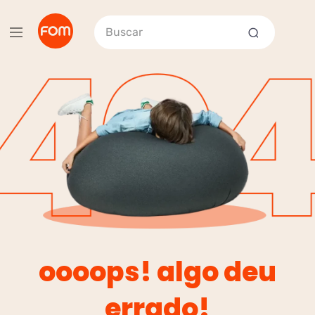
Buscar
oooops! algo deu
errado!