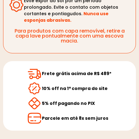
Evite expor ao sol por um período
prolongado. Evite o contato com objetos
cortantes e pontiagudos.
Nunca use
esponjas abrasivas.
Para produtos com capa removível, retire a
capa lave pontualmente com uma escova
macia.
Frete grátis acima de R$ 489*
10% off na 1ª compra do site
5% off pagando no PIX
Parcele em até 8x sem juros