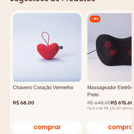
-
5%
Chaveiro Coração Vermelho
Massageador Eletrôni
Preto
R$
68
,
00
R$
648
,
00
R$
615
,
60
Ou
6
x
de
R$ 102,60
sem ju
comprar
compra