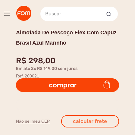
Buscar
Almofada De Pescoço Flex Com Capuz
Brasil Azul Marinho
R$
298
,
00
Em até
2
x
R$
149
,
00
sem juros
Ref.
260021
comprar
Não sei meu CEP