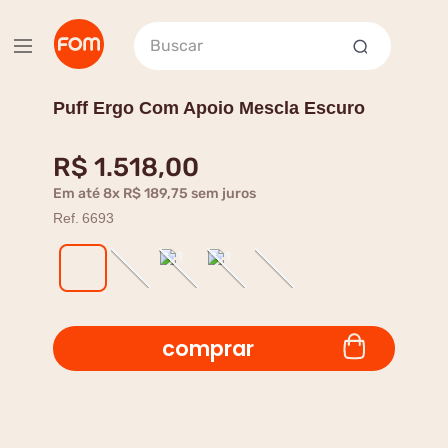
Buscar
Puff Ergo Com Apoio Mescla Escuro
R$
1
.
518
,
00
Em até
8
x
R$
189
,
75
sem juros
Ref.
6693
comprar