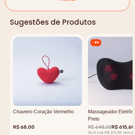
Sugestões de Produtos
-
5%
Chaveiro Coração Vermelho
Massageador Eletrôni
Preto
R$
68
,
00
R$
648
,
00
R$
615
,
60
Ou
6
x
de
R$ 102,60
sem ju