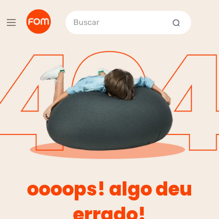
Buscar
oooops! algo deu
errado!