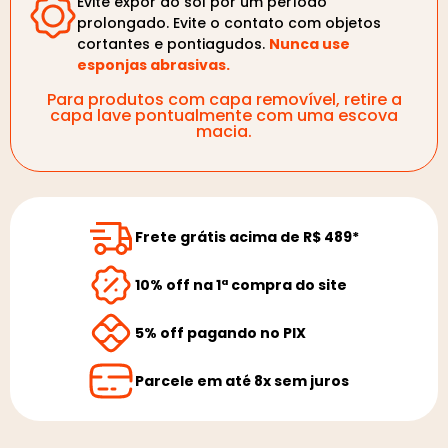
Evite expor ao sol por um período
prolongado. Evite o contato com objetos
cortantes e pontiagudos.
Nunca use
esponjas abrasivas.
Para produtos com capa removível, retire a
capa lave pontualmente com uma escova
macia.
Frete grátis acima de R$ 489*
10% off na 1ª compra do site
5% off pagando no PIX
Parcele em até 8x sem juros