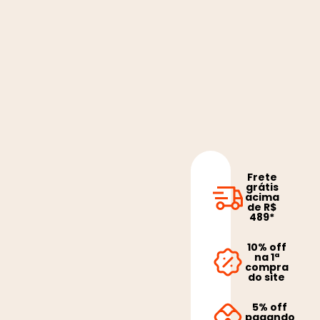
Frete
grátis
acima
de R$
489*
10% off
na 1ª
compra
do site
5% off
pagando