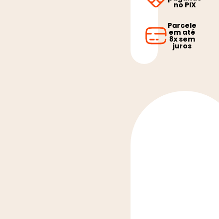
no PIX
Parcele
em até
8x sem
juros