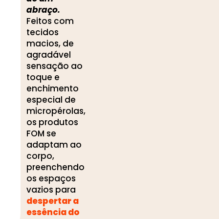
abraço.
Feitos com
tecidos
macios, de
agradável
sensação ao
toque e
enchimento
especial de
micropérolas,
os produtos
FOM se
adaptam ao
corpo,
preenchendo
os espaços
vazios para
despertar a
essência do