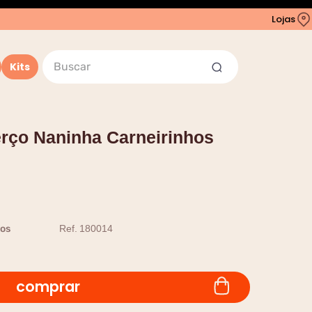
Lojas
Buscar
Kits
rço Naninha Carneirinhos
os
Ref.
180014
comprar