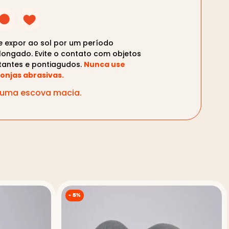
te expor ao sol por um período
longado. Evite o contato com objetos
tantes e pontiagudos.
Nunca use
onjas abrasivas.
m uma escova macia.
-
5%