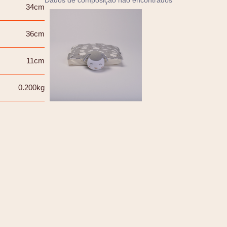
Dados de composição não encontrados
34cm
36cm
11cm
0.200kg