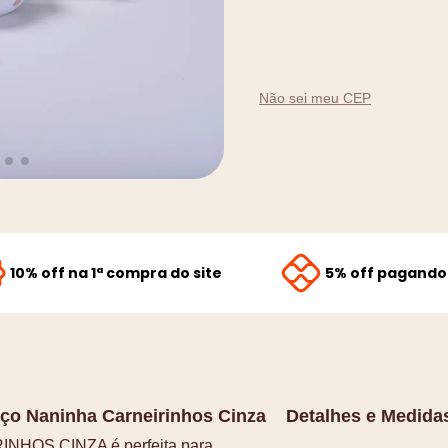
9
º
amamentação
10
º
rolo nó
Não sei meu CEP
10% off na 1ª compra do site
5% off pagando 
ço Naninha Carneirinhos Cinza
Detalhes e Medida
OS CINZA é perfeita para