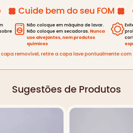
Cuide bem do seu FOM
om
Não coloque em máquina de lavar.
Evi
sobre
Não coloque em secadoras.
Nunca
pro
use alvejantes, nem produtos
cor
químicos
esp
capa removível, retire a capa lave pontualmente co
Sugestões de Produtos