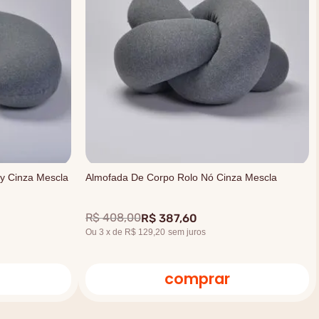
y Cinza Mescla
Almofada De Corpo Rolo Nó Cinza Mescla
R$
408
,
00
R$
387
,
60
Ou
3
x
de
R$ 129,20
sem juros
comprar