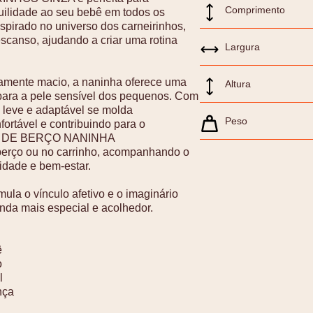
Comprimento
quilidade ao seu bebê em todos os
pirado no universo dos carneirinhos,
scanso, ajudando a criar uma rotina
Largura
mamente macio, a naninha oferece uma
Altura
 para a pele sensível dos pequenos. Com
 leve e adaptável se molda
Peso
ortável e contribuindo para o
FADA DE BERÇO NANINHA
erço ou no carrinho, acompanhando o
idade e bem-estar.
ula o vínculo afetivo e o imaginário
nda mais especial e acolhedor.
ê
o
l
nça