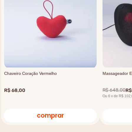
Chaveiro Coração Vermelho
Massageador El
R$
648
,
00
R$
68
,
00
R$
Ou
6
x
de
R$ 102,
comprar