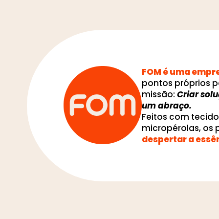
FOM é uma empres
pontos próprios p
missão:
Criar sol
um abraço.
Feitos com tecid
micropérolas, os
despertar a essê