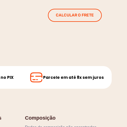
CALCULAR O FRETE
no PIX
Parcele em até 8x sem juros
s
Composição