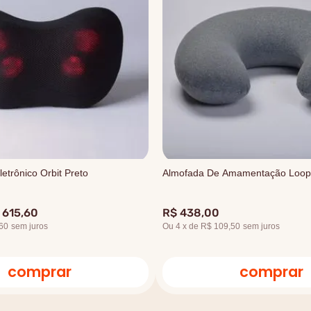
etrônico Orbit Preto
Almofada De Amamentação Loop
615
,
60
R$
438
,
00
60
sem juros
Ou
4
x
de
R$ 109,50
sem juros
comprar
comprar