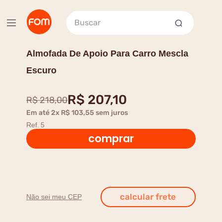
Buscar
Almofada De Apoio Para Carro Mescla
Escuro
R$
207
,
10
R$
218
,
00
Em até
2
x
R$
103
,
55
sem juros
Ref.
5
comprar
Não sei meu CEP