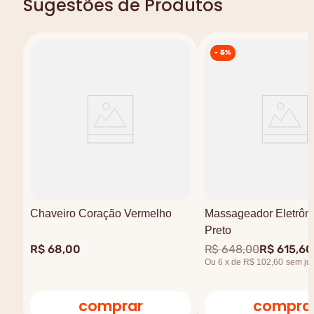
Sugestões de Produtos
-
5%
Chaveiro Coração Vermelho
Massageador Eletrôni
Preto
R$
68
,
00
R$
648
,
00
R$
615
,
60
Ou
6
x
de
R$ 102,60
sem ju
comprar
compra