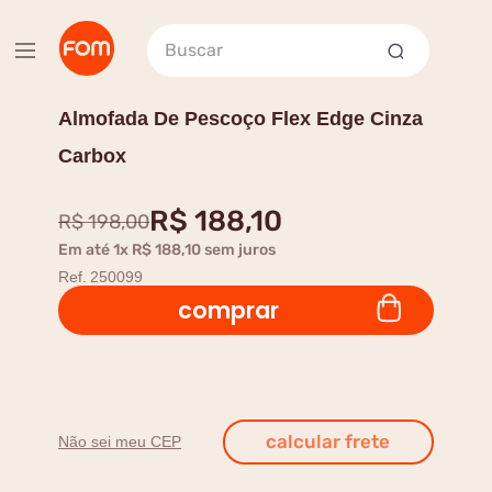
Buscar
Almofada De Pescoço Flex Edge Cinza
Carbox
R$
188
,
10
R$
198
,
00
Em até
1
x
R$
188
,
10
sem juros
Ref.
250099
comprar
Não sei meu CEP