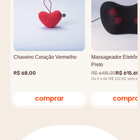
Chaveiro Coração Vermelho
Massageador Eletrôni
Preto
R$
68
,
00
R$
648
,
00
R$
615
,
60
Ou
6
x
de
R$ 102,60
sem ju
comprar
compra