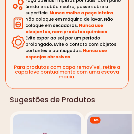
Faça apenas limpezas pontuais. Com pano
úmido e sabão neutro, passe sobre a
superfície.
Nunca molhe a peça inteira.
Não coloque em máquina de lavar. Não
coloque em secadoras.
Nunca use
alvejantes, nem produtos químicos
Evite expor ao sol por um período
prolongado. Evite o contato com objetos
cortantes e pontiagudos.
Nunca use
esponjas abrasivas.
Para produtos com capa removível, retire a
capa lave pontualmente com uma escova
macia.
Sugestões de Produtos
-
5%