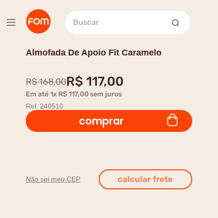
Buscar
Almofada De Apoio Fit Caramelo
R$
117
,
00
R$
168
,
00
Em até
1
x
R$
117
,
00
sem juros
Ref.
240510
comprar
Não sei meu CEP