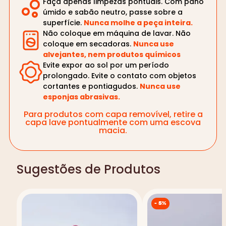
Faça apenas limpezas pontuais. Com pano
úmido e sabão neutro, passe sobre a
superfície.
Nunca molhe a peça inteira.
Não coloque em máquina de lavar. Não
coloque em secadoras.
Nunca use
alvejantes, nem produtos químicos
Evite expor ao sol por um período
prolongado. Evite o contato com objetos
cortantes e pontiagudos.
Nunca use
esponjas abrasivas.
Para produtos com capa removível, retire a
capa lave pontualmente com uma escova
macia.
Sugestões de Produtos
-
5%