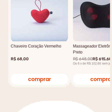
Chaveiro Coração Vermelho
Massageador Eletrôni
Preto
R$
68
,
00
R$
648
,
00
R$
615
,
60
Ou
6
x
de
R$ 102,60
sem ju
comprar
compra