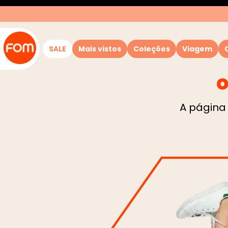
SALE
Mais vistos
Coleções
Viagem
o
A página 