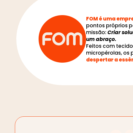
FOM é uma empres
pontos próprios p
missão:
Criar sol
um abraço.
Feitos com tecid
micropérolas, os
despertar a essê