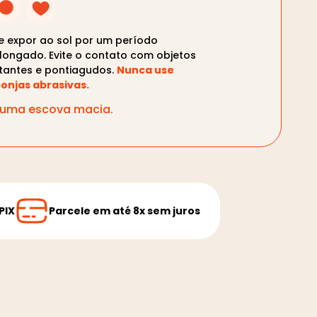
te expor ao sol por um período
longado. Evite o contato com objetos
tantes e pontiagudos.
Nunca use
onjas abrasivas.
m uma escova macia.
PIX
Parcele em até 8x sem juros