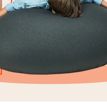
9
º
flex
10
º
rolo nó