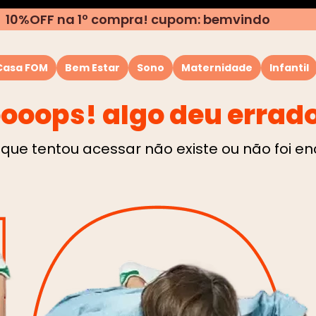
10%OFF na 1º compra! cupom: bemvindo
Casa FOM
Bem Estar
Sono
Maternidade
Infantil
ooops! algo deu errad
TERMOS MAIS BUSCADOS
1
º
almofada
que tentou acessar não existe ou não foi e
2
º
rolo
3
º
puffs
4
º
travesseiro
5
º
capa
6
º
almofada pescoço
7
º
encosto
8
º
amamentação