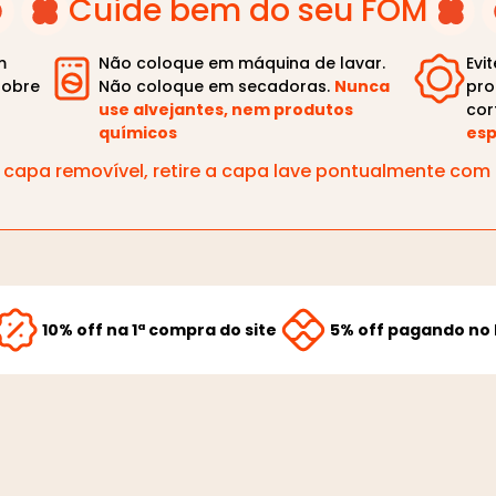
Cuide bem do seu FOM
m
Não coloque em máquina de lavar.
Evi
sobre
Não coloque em secadoras.
Nunca
pro
use alvejantes, nem produtos
cor
químicos
esp
capa removível, retire a capa lave pontualmente co
10% off na 1ª compra do site
5% off pagando no 