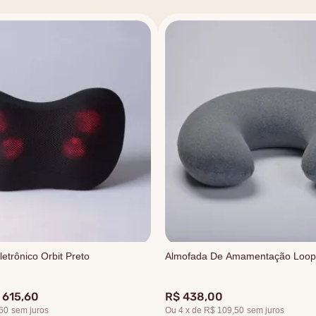
etrônico Orbit Preto
Almofada De Amamentação Loop
615
,
60
R$
438
,
00
60
sem juros
Ou
4
x
de
R$ 109,50
sem juros