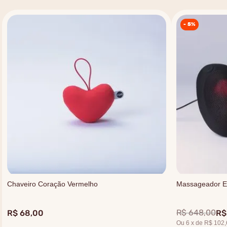
-
5%
Chaveiro Coração Vermelho
Massageador El
R$
648
,
00
R$
68
,
00
R$
Ou
6
x
de
R$ 102,