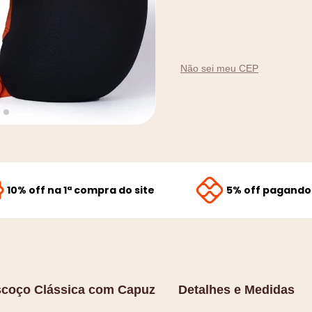
9
º
amamentação
10
º
rolo nó
Não sei meu CEP
10% off na 1ª compra do site
5% off pagando 
scoço Clássica com Capuz
Detalhes e Medidas