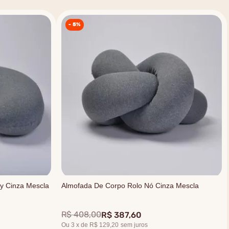
-
5%
y Cinza Mescla
Almofada De Corpo Rolo Nó Cinza Mescla
R$
408
,
00
R$
387
,
60
Ou
3
x
de
R$ 129,20
sem juros