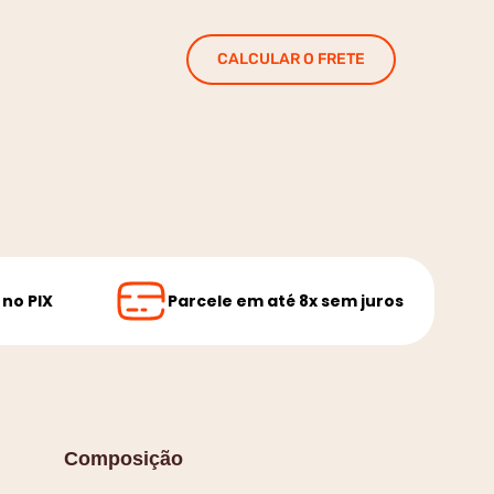
CALCULAR O FRETE
no PIX
Parcele em até 8x sem juros
Composição