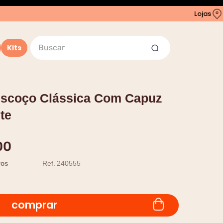
Lojas
Buscar
Kits
escoço Clássica Com Capuz
te
00
ros
Ref.
240555
comprar