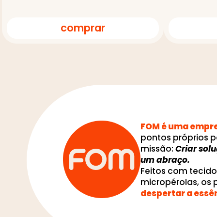
comprar
FOM é uma empres
pontos próprios p
missão:
Criar sol
um abraço.
Feitos com tecid
micropérolas, os
despertar a essê