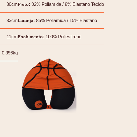
30cm
92% Poliamida / 8% Elastano Tecido
Preto
:
33cm
85% Poliamida / 15% Elastano
Laranja
:
11cm
100% Poliestireno
Enchimento
:
0.396kg