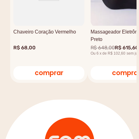
Chaveiro Coração Vermelho
Massageador Eletrôni
Preto
R$
68
,
00
R$
648
,
00
R$
615
,
60
Ou
6
x
de
R$ 102,60
sem ju
comprar
compra