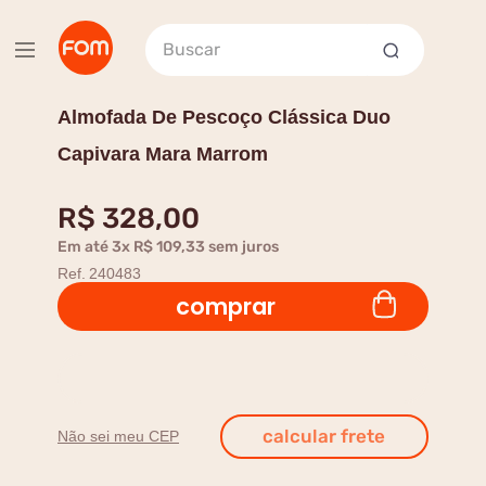
Buscar
Almofada De Pescoço Clássica Duo
Capivara Mara Marrom
R$
328
,
00
Em até
3
x
R$
109
,
33
sem juros
Ref.
240483
comprar
Não sei meu CEP