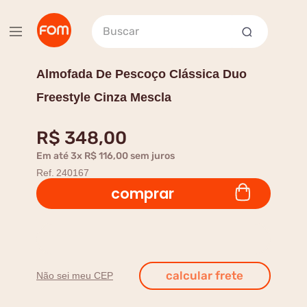
Buscar
Almofada De Pescoço Clássica Duo
Freestyle Cinza Mescla
R$
348
,
00
Em até
3
x
R$
116
,
00
sem juros
Ref.
240167
comprar
Não sei meu CEP