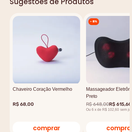
Sugestões de Produtos
-
5%
Chaveiro Coração Vermelho
Massageador Eletrôni
Preto
R$
68
,
00
R$
648
,
00
R$
615
,
60
Ou
6
x
de
R$ 102,60
sem ju
comprar
compra