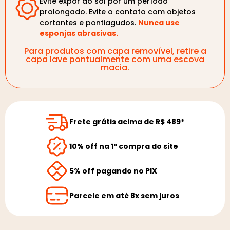
Evite expor ao sol por um período
prolongado. Evite o contato com objetos
cortantes e pontiagudos.
Nunca use
esponjas abrasivas.
Para produtos com capa removível, retire a
capa lave pontualmente com uma escova
macia.
Frete grátis acima de R$ 489*
10% off na 1ª compra do site
5% off pagando no PIX
Parcele em até 8x sem juros