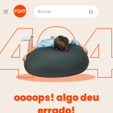
Buscar
oooops! algo deu
errado!