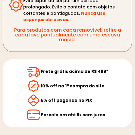
Evite expor ao sol por um período
prolongado. Evite o contato com objetos
cortantes e pontiagudos.
Nunca use
esponjas abrasivas.
Para produtos com capa removível, retire a
capa lave pontualmente com uma escova
macia.
Frete grátis acima de R$ 489*
10% off na 1ª compra do site
5% off pagando no PIX
Parcele em até 8x sem juros