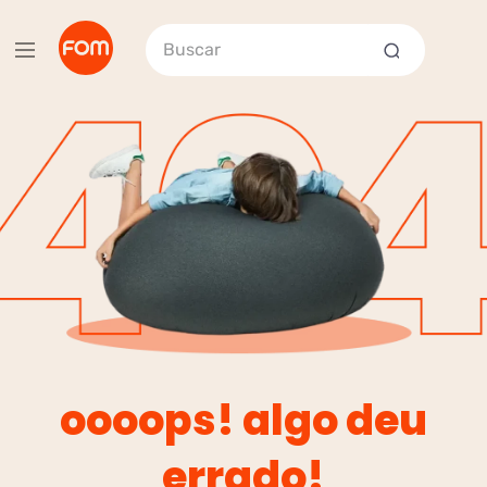
Buscar
oooops! algo deu
errado!