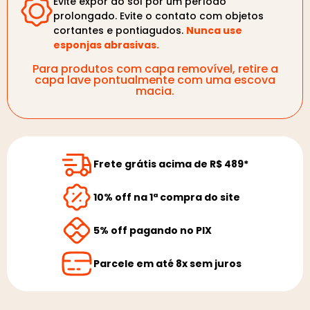
Evite expor ao sol por um período
prolongado. Evite o contato com objetos
cortantes e pontiagudos.
Nunca use
esponjas abrasivas.
Para produtos com capa removível, retire a
capa lave pontualmente com uma escova
macia.
Frete grátis acima de R$ 489*
10% off na 1ª compra do site
5% off pagando no PIX
Parcele em até 8x sem juros