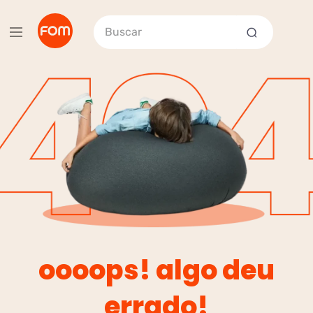
Buscar
oooops! algo deu
errado!