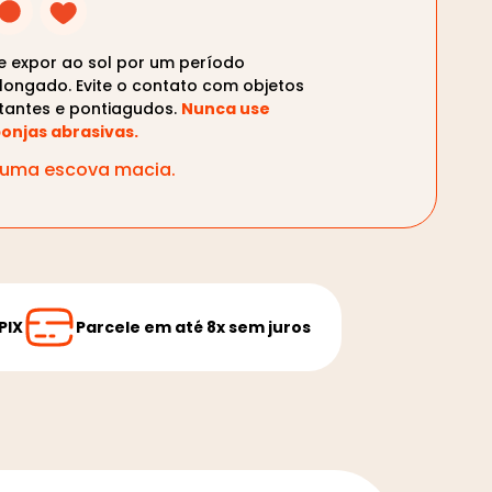
te expor ao sol por um período
longado. Evite o contato com objetos
tantes e pontiagudos.
Nunca use
onjas abrasivas.
m uma escova macia.
PIX
Parcele em até 8x sem juros