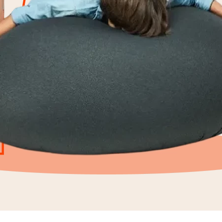
9
º
flex
10
º
rolo nó