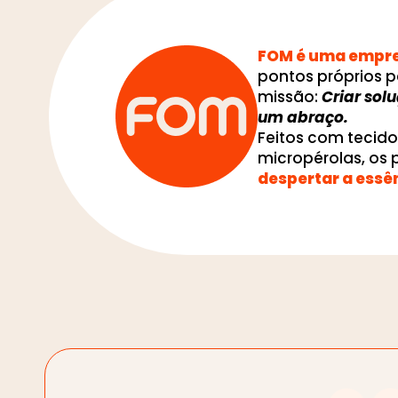
FOM é uma empres
pontos próprios p
missão:
Criar sol
um abraço.
Feitos com tecid
micropérolas, os
despertar a essê