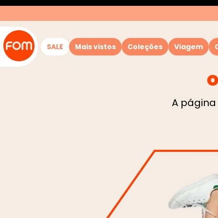
SALE
Mais vistos
Coleções
Viagem
o
A página 