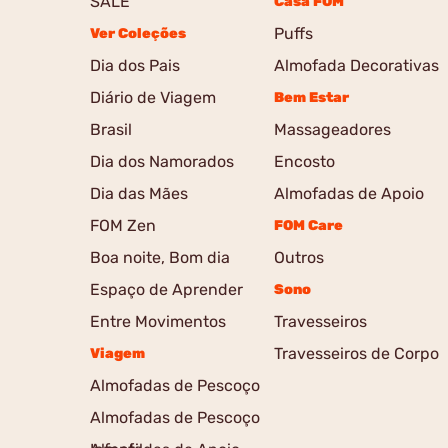
SALE
Casa FOM
Puffs
Ver Coleções
Dia dos Pais
Almofada Decorativas
Diário de Viagem
Bem Estar
Brasil
Massageadores
Dia dos Namorados
Encosto
Dia das Mães
Almofadas de Apoio
FOM Zen
FOM Care
Boa noite, Bom dia
Outros
Espaço de Aprender
Sono
Entre Movimentos
Travesseiros
Travesseiros de Corpo
Viagem
Almofadas de Pescoço
Almofadas de Pescoço