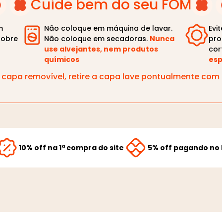
Cuide bem do seu FOM
m
Não coloque em máquina de lavar.
Evi
sobre
Não coloque em secadoras.
Nunca
pro
use alvejantes, nem produtos
cor
químicos
esp
capa removível, retire a capa lave pontualmente co
10% off na 1ª compra do site
5% off pagando no 