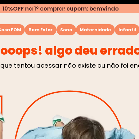
10%OFF na 1º compra! cupom: bemvindo
Casa FOM
Bem Estar
Sono
Maternidade
Infantil
ooops! algo deu errad
TERMOS MAIS BUSCADOS
1
º
almofada
que tentou acessar não existe ou não foi e
2
º
rolo
3
º
puffs
4
º
travesseiro
5
º
capa
6
º
almofada pescoço
7
º
encosto
8
º
amamentação