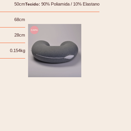
50cm
90% Poliamida / 10% Elastano
Tecido
:
68cm
28cm
0.154kg