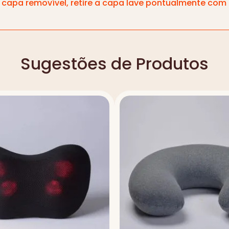
capa removível, retire a capa lave pontualmente co
Sugestões de Produtos