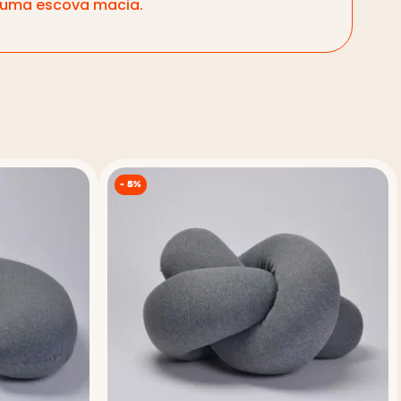
m uma escova macia.
-
5%