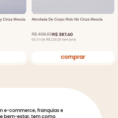
y Cinza Mescla
Almofada De Corpo Rolo Nó Cinza Mescla
R$
408
,
00
R$
387
,
60
Ou
3
x
de
R$ 129,20
sem juros
comprar
om e-commerce, franquias e
to e bem-estar, tem como