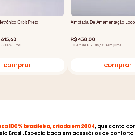
etrônico Orbit Preto
Almofada De Amamentação Loop
615
,
60
R$
438
,
00
60
sem juros
Ou
4
x
de
R$ 109,50
sem juros
comprar
comprar
a 100% brasileira, criada em 2004
, que conta c
elo Brasil. Especializada em acessórios de confor