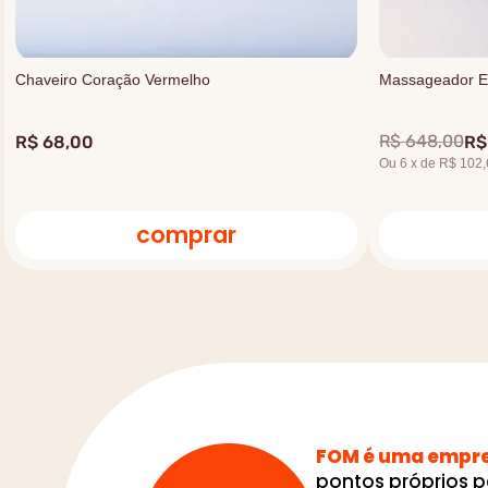
Chaveiro Coração Vermelho
Massageador El
R$
648
,
00
R$
68
,
00
R$
Ou
6
x
de
R$ 102,
comprar
FOM é uma empres
pontos próprios p