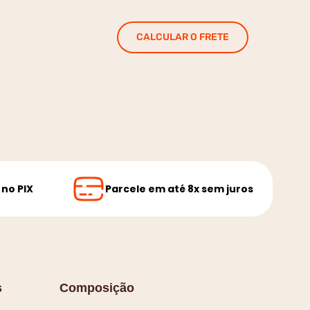
CALCULAR O FRETE
no PIX
Parcele em até 8x sem juros
s
Composição