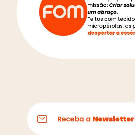
missão:
Criar sol
um abraço.
Feitos com tecid
micropérolas, os
despertar a essê
Receba a
Newsletter