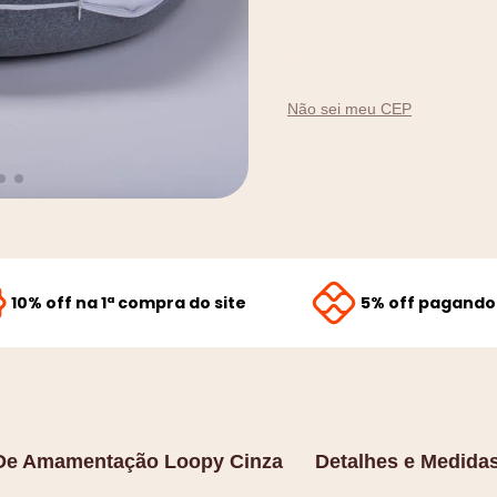
9
º
flex
10
º
rolo nó
Não sei meu CEP
10% off na 1ª compra do site
5% off pagando 
De Amamentação Loopy Cinza
Detalhes e Medida