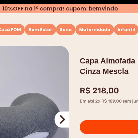
10%OFF na 1º compra! cupom: bemvindo
Casa FOM
Bem Estar
Sono
Maternidade
Infantil
TERMOS MAIS BUSCADOS
1
º
almofada
Capa Almofada
2
º
rolo
Cinza Mescla
3
º
puffs
4
º
travesseiro
R$
218
,
00
5
º
capa
Em até
2
x
R$
109
,
00
sem jur
6
º
almofada pescoço
7
º
encosto
8
º
amamentação