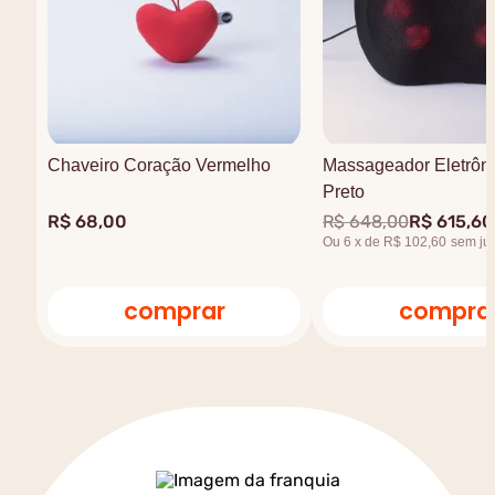
Chaveiro Coração Vermelho
Massageador Eletrôni
Preto
R$
68
,
00
R$
648
,
00
R$
615
,
60
Ou
6
x
de
R$ 102,60
sem ju
comprar
compra