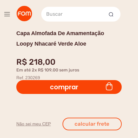
Buscar
Capa Almofada De Amamentação
Loopy Nhacaré Verde Aloe
R$
218
,
00
Em até
2
x
R$
109
,
00
sem juros
Ref.
230269
comprar
Não sei meu CEP