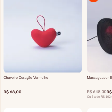
Chaveiro Coração Vermelho
Massageador El
R$
648
,
00
R$
68
,
00
R$
Ou
6
x
de
R$ 102,