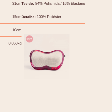
31cm
84% Poliamida / 16% Elastano
Tecido
:
19cm
100% Poliéster
Detalhe
:
10cm
0.050kg