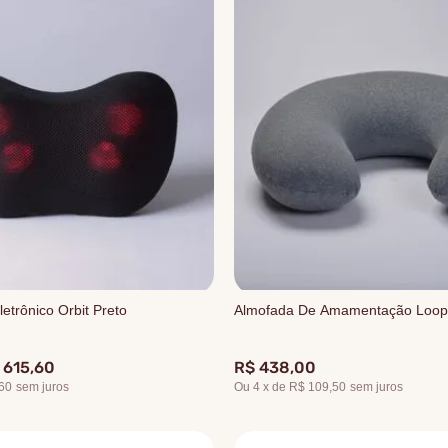
etrônico Orbit Preto
Almofada De Amamentação Loop
615
,
60
R$
438
,
00
60
sem juros
Ou
4
x
de
R$ 109,50
sem juros