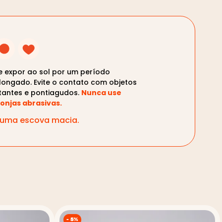
te expor ao sol por um período
longado. Evite o contato com objetos
tantes e pontiagudos.
Nunca use
onjas abrasivas.
m uma escova macia.
-
5%