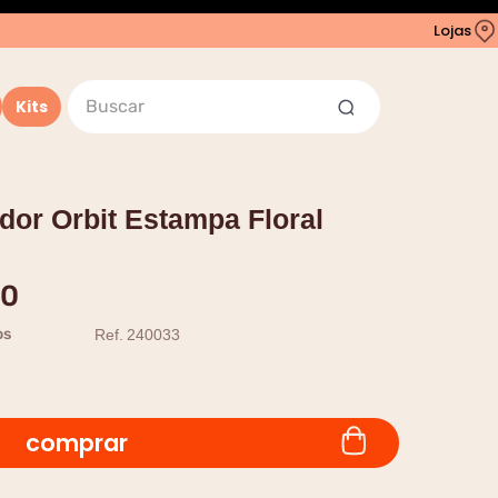
Lojas
Buscar
Kits
or Orbit Estampa Floral
0
os
Ref.
240033
comprar