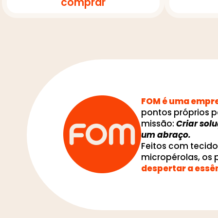
comprar
FOM é uma empres
pontos próprios p
missão:
Criar sol
um abraço.
Feitos com tecid
micropérolas, os
despertar a essê