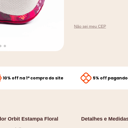
9
º
amamentação
10
º
rolo nó
Não sei meu CEP
10% off na 1ª compra do site
5% off pagando 
r Orbit Estampa Floral
Detalhes e Medida