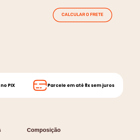
CALCULAR O FRETE
no PIX
Parcele em até 8x sem juros
s
Composição