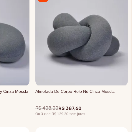
y Cinza Mescla
Almofada De Corpo Rolo Nó Cinza Mescla
R$
408
,
00
R$
387
,
60
Ou
3
x
de
R$ 129,20
sem juros