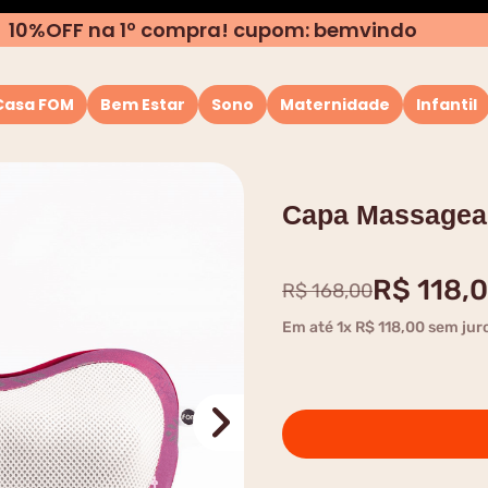
10%OFF na 1º compra! cupom: bemvindo
Casa FOM
Bem Estar
Sono
Maternidade
Infantil
TERMOS MAIS BUSCADOS
1
º
almofada
Capa Massagead
2
º
rolo
3
º
puffs
R$
118
,
0
R$
168
,
00
4
º
travesseiro
Em até
1
x
R$
118
,
00
sem jur
5
º
capa
6
º
almofada pescoço
7
º
encosto
8
º
almofada apoio