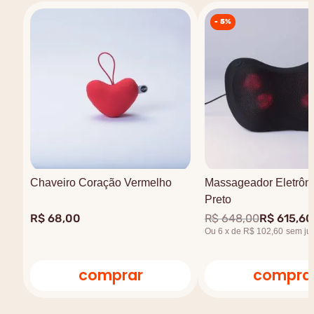
-
5%
Chaveiro Coração Vermelho
Massageador Eletrôni
Preto
R$
68
,
00
R$
648
,
00
R$
615
,
60
Ou
6
x
de
R$ 102,60
sem ju
comprar
compra