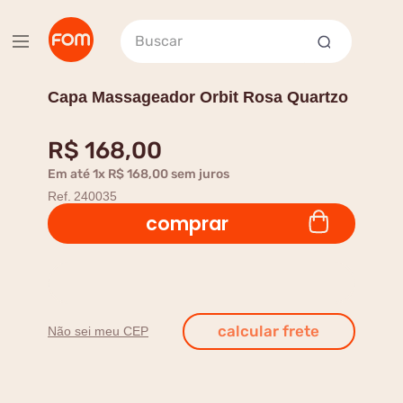
Buscar
Capa Massageador Orbit Rosa Quartzo
R$
168
,
00
Em até
1
x
R$
168
,
00
sem juros
Ref.
240035
comprar
Não sei meu CEP