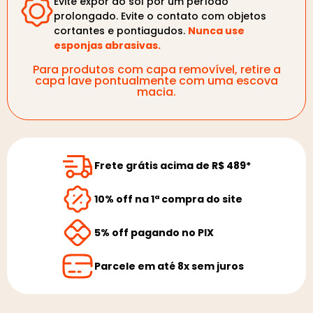
Evite expor ao sol por um período
prolongado. Evite o contato com objetos
cortantes e pontiagudos.
Nunca use
esponjas abrasivas.
Para produtos com capa removível, retire a
capa lave pontualmente com uma escova
macia.
Frete grátis acima de R$ 489*
10% off na 1ª compra do site
5% off pagando no PIX
Parcele em até 8x sem juros