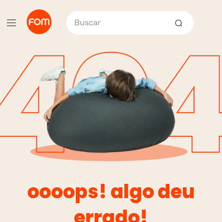
Buscar
oooops! algo deu
errado!