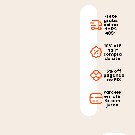
Frete
grátis
acima
de R$
489*
10% off
na 1ª
compra
do site
5% off
pagando
no PIX
Parcele
em até
8x sem
juros