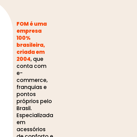
FOM é uma
empresa
100%
brasileira,
criada em
2004
, que
conta com
e-
commerce,
franquias e
pontos
próprios pelo
Brasil.
Especializada
em
acessórios
de conforto e