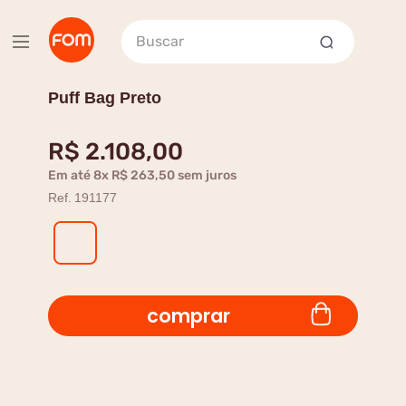
Buscar
Puff Bag Preto
R$
2
.
108
,
00
Em até
8
x
R$
263
,
50
sem juros
Ref.
191177
comprar