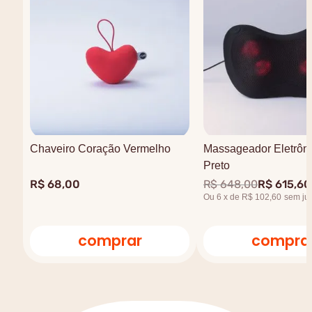
Chaveiro Coração Vermelho
Massageador Eletrôni
Preto
R$
68
,
00
R$
648
,
00
R$
615
,
60
Ou
6
x
de
R$ 102,60
sem ju
comprar
compra