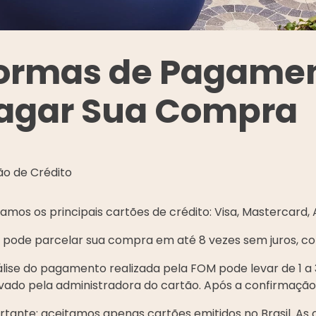
9
º
flex
10
º
rolo nó
ormas de Pagame
agar Sua Compra
ão de Crédito
amos os principais cartões de crédito: Visa, Mastercard, 
 pode parcelar sua compra em até 8 vezes sem juros, co
lise do pagamento realizada pela FOM pode levar de 1 a 
ado pela administradora do cartão. Após a confirmação, 
rtante: aceitamos apenas cartões emitidos no Brasil. A